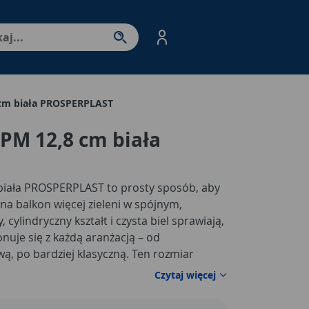
nter - przejdź do strony produktów. Spacja – otwórz/zamkni
 cm biała PROSPERPLAST
PM 12,8 cm biała
biała PROSPERPLAST to prosty sposób, aby
na balkon więcej zieleni w spójnym,
 cylindryczny kształt i czysta biel sprawiają,
uje się z każdą aranżacją – od
wą, po bardziej klasyczną. Ten rozmiar
ich roślin domowych, ziół w kuchni,
Czytaj więcej
zonowych, a jednocześnie pozwala wygodnie
, gdy potrzebujesz uporządkować parapet