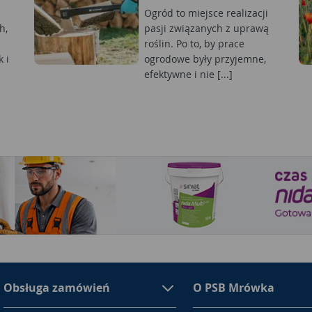
Ogród to miejsce realizacji
h,
pasji związanych z uprawą
roślin. Po to, by prace
 i
ogrodowe były przyjemne,
efektywne i nie [...]
Obsługa zamówień
O PSB Mrówka