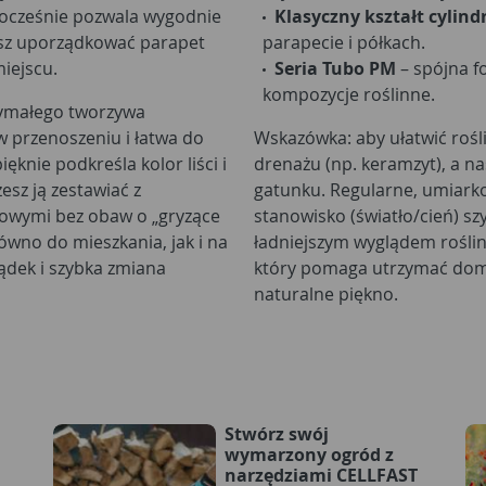
nocześnie pozwala wygodnie
Klasyczny kształt cylind
esz uporządkować parapet
parapecie i półkach.
miejscu.
Seria Tubo PM
– spójna f
kompozycje roślinne.
zymałego tworzywa
w przenoszeniu i łatwa do
Wskazówka: aby ułatwić rośl
ęknie podkreśla kolor liści i
drenażu (np. keramzyt), a n
esz ją zestawiać z
gatunku. Regularne, umiark
nowymi bez obaw o „gryzące
stanowisko (światło/cień) s
ówno do mieszkania, jak i na
ładniejszym wyglądem roślin.
ządek i szybka zmiana
który pomaga utrzymać domow
naturalne piękno.
Stwórz swój
wymarzony ogród z
narzędziami CELLFAST