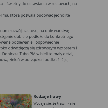
ra
– świetny do ustawiania w zestawach, na
orma, która pozwala budować jednolite
inom rozwój, zastosuj na dnie warstwę
astępnie dobierz podłoże do konkretnego
owane podlewanie i odpowiednie
zybko odwdzięczą się zdrowszym wzrostem i
 Doniczka Tubo PM w bieli to mały detal,
ą zieleń w porządku i podkreślić jej
Rodzaje trawy
Wydaje się, że trawnik nie