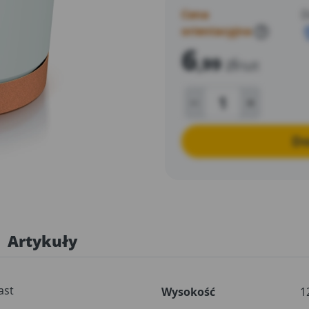
lub stworzyć mini kolekcję 
Cena
D
orientacyjna
?
6
,99
zł
/szt
Do
Artykuły
ast
Wysokość
1