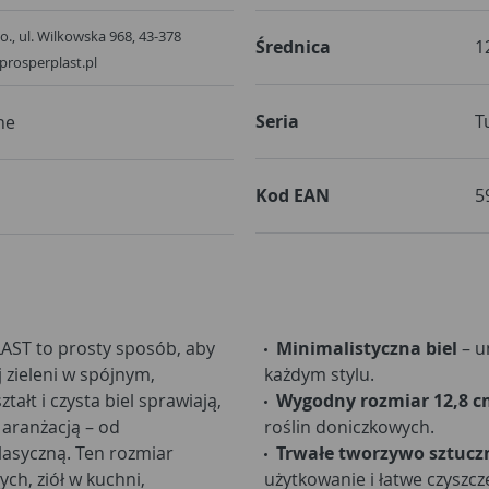
.o., ul. Wilkowska 968, 43-378
Średnica
1
prosperplast.pl
Seria
T
ne
Kod EAN
5
AST to prosty sposób, aby
Minimalistyczna biel
– un
 zieleni w spójnym,
każdym stylu.
tałt i czysta biel sprawiają,
Wygodny rozmiar 12,8 
 aranżacją – od
roślin doniczkowych.
klasyczną. Ten rozmiar
Trwałe tworzywo sztucz
ch, ziół w kuchni,
użytkowanie i łatwe czyszcz