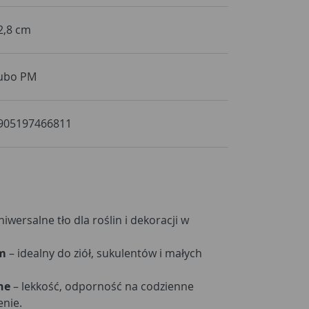
2,8 cm
ubo PM
905197466811
iwersalne tło dla roślin i dekoracji w
cm
– idealny do ziół, sukulentów i małych
ne
– lekkość, odporność na codzienne
enie.