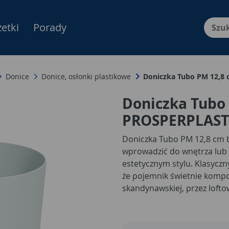
etki
Porady
Menu Produktów, nawigacja: E
Donice
Donice, osłonki plastikowe
Doniczka Tubo PM 12,8
Doniczka Tubo 
PROSPERPLAST
Doniczka Tubo PM 12,8 cm 
wprowadzić do wnętrza lub 
estetycznym stylu. Klasyczny,
że pojemnik świetnie kompon
skandynawskiej, przez lofto
idealnie pasuje do niewielk
sukulentów czy kwiatów se
przesadzać młode sadzonki