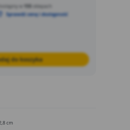
roślin w jednym miejscu.
ostępny w
155
sklepach
Sprawdź cenę i dostępność
daj do koszyka
2,8 cm