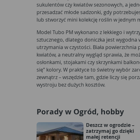
sukulentów czy kwiatów sezonowych, a jed
przesadzać młode sadzonki, gdy potrzebuj
lub stworzyć mini kolekcję roślin w jednym 
Model Tubo PM wykonano z lekkiego i wytr
sztucznego, dlatego doniczka jest wygodna 
utrzymania w czystości. Biała powierzchnia pi
kwiatów, a neutralny wygląd sprawia, że moż
osłonkami, stojakami czy skrzynkami balko
się” kolory. W praktyce to świetny wybór zar
zewnątrz – wszędzie tam, gdzie liczy się por
wystroju bez dużych kosztów.
Porady w Ogród, hobby
Deszcz w ogrodzie –
zatrzymaj go dzięki
małej retencji