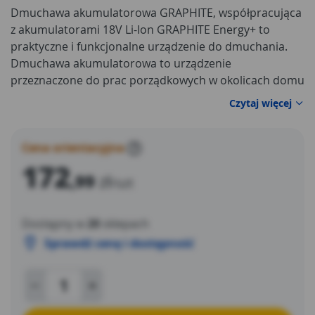
Dmuchawa akumulatorowa GRAPHITE, współpracująca
z akumulatorami 18V Li-Ion GRAPHITE Energy+ to
praktyczne i funkcjonalne urządzenie do dmuchania.
Dmuchawa akumulatorowa to urządzenie
przeznaczone do prac porządkowych w okolicach domu
i ogródka przydomowego. Świetnie nadaje się do
Czytaj więcej
czyszczenia i usuwania liści, ściętej trawy, opadłych igieł
z tarasów, ścieżek i chodników. Posiada ergonomiczny
uchwyt zapewniający wygodną pracę jedną ręką.
Cena orientacyjna
?
172
,99
zł
/szt
Dostępny w
20
sklepach
Sprawdź cenę i dostępność