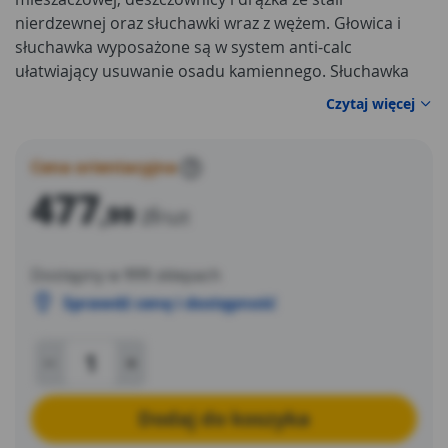
nierdzewnej oraz słuchawki wraz z wężem. Głowica i
słuchawka wyposażone są w system anti-calc
ułatwiający usuwanie osadu kamiennego. Słuchawka
posiada 3 strumienie: deszczowy, hydromasaż i
Czytaj więcej
mieszany. Drążek ma regulowany zestaw, dzięki czemu
masz możliwość dopasowania jego długości do
własnych potrzeb. Cały zestaw wykończony jest w
Cena orientacyjna
?
eleganckim czarnym macie.
477
,99
zł
/szt
Dostępny w
111
sklepach
Sprawdź cenę i dostępność
Dodaj do koszyka