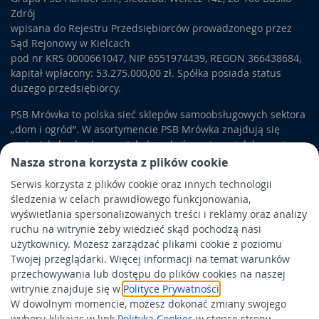
Zdrój
wpisana do Rejestru Przedsiębiorców prowadzonego przez
Sąd Rejonowy w Kielcach
pod nr KRS 0000661047, NIP 6551974439, REGON 366438684,
kapitał wpłacony: 53.275.000,00 zł. Spółka posiada status
dużego przedsiębiorcy.
PSB Mrówka to polska sieć sklepów samoobsługowych sektora
„dom i ogród”. W asortymencie PSB Mrówka znajdują się
materiały budowlane, artykuły wykończeniowe i dekoracyjne,
wyposażenie łazienek i kuchni, elektronarzędzia, a także
Nasza strona korzysta z plików cookie
artykuły związane z ogrodem i otoczeniem domu.
Serwis korzysta z plików cookie oraz innych technologii
śledzenia w celach prawidłowego funkcjonowania,
Obowiązek informacyjny
wyświetlania spersonalizowanych treści i reklamy oraz analizy
Polityka prywatności
ruchu na witrynie żeby wiedzieć skąd pochodzą nasi
użytkownicy. Możesz zarządzać plikami cookie z poziomu
Polityka Cookies
Twojej przeglądarki. Więcej informacji na temat warunków
Odbiór zużytego sprzętu
przechowywania lub dostępu do plików cookies na naszej
witrynie znajduje się w
Polityce Prywatności
.
W dowolnym momencie, możesz dokonać zmiany swojego
Wspierają nas:
wyboru klikając w link
Polityka Cookies
w stopce strony.