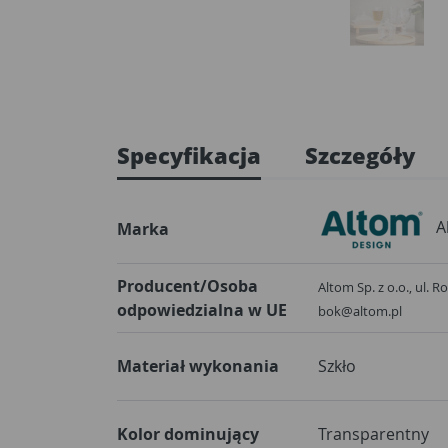
Specyfikacja
Szczegóły
A
Marka
Producent/Osoba
Altom Sp. z o.o., ul. 
odpowiedzialna w UE
bok@altom.pl
Materiał wykonania
Szkło
Kolor dominujący
Transparentny