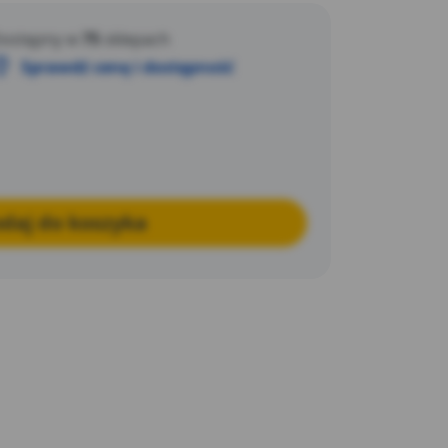
ostępny w
75
sklepach
Sprawdź cenę i dostępność
daj do koszyka