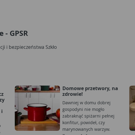
e - GPSR
ji i bezpieczeństwa Szkło
Domowe przetwory, na
cz
zdrowie!
zy
Dawniej w domu dobrej
gospodyni nie mogło
 i
zabraknąć spiżarni pełnej
konfitur, powideł, czy
o
marynowanych warzyw.
o