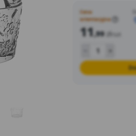
Cena
D
orientacyjna
?
11
,99
zł
/szt
Do