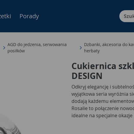
etki
Porady
Menu Produktów, nawigacja: E
AGD do jedzenia, serwowania
Dzbanki, akcesoria do ka
posiłków
herbaty
Cukiernica szk
DESIGN
Odkryj elegancję i subtelnoś
wyjątkowa seria wyróżnia s
dodają każdemu elementowi 
Rosalie to połączenie nowo
idealne na specjalne okazje
wykonaniu i eleganckiemu d
wnętrza atmosferę harmonii