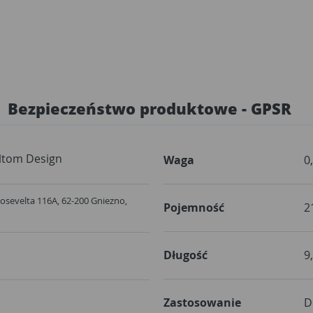
Bezpieczeństwo produktowe - GPSR
ltom Design
Waga
0
Roosevelta 116A, 62-200 Gniezno,
Pojemność
2
Długość
9
Zastosowanie
D