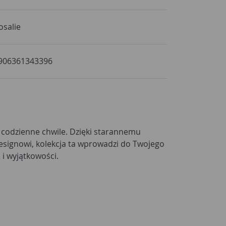
osalie
906361343396
i wyjątkowości.