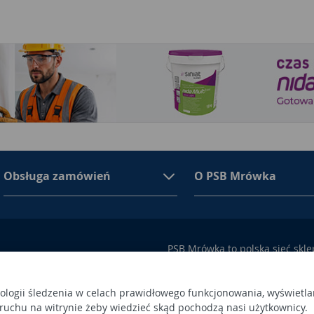
Obsługa zamówień
O PSB Mrówka
PSB Mrówka to polska sieć skl
asortymencie PSB Mrówka znajd
100 Busko-Zdrój
wykończeniowe i dekoracyjne, w
ego przez Sąd Rejonowy w
także artykuły związane z ogr
nologii śledzenia w celach prawidłowego funkcjonowania, wyświetla
 ruchu na witrynie żeby wiedzieć skąd pochodzą nasi użytkownicy.