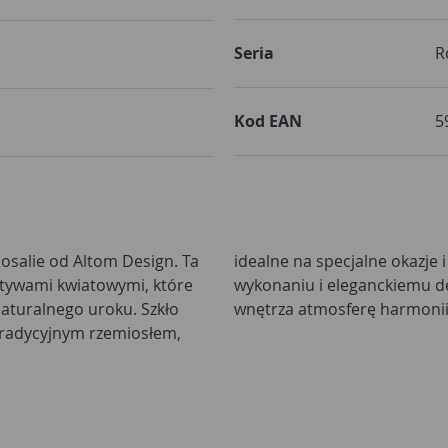
Seria
R
Kod EAN
5
 Rosalie od Altom Design. Ta
chwile. Dzięki starannemu
otywami kwiatowymi, które
ja ta wprowadzi do Twojego
aturalnego uroku. Szkło
wnętrza atmosferę harmonii 
tradycyjnym rzemiosłem,