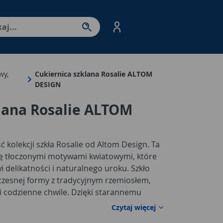
nter - przejdź do strony produktów. Spacja – otwórz/zamkni
wy,
Cukiernica szklana Rosalie ALTOM
DESIGN
lana Rosalie ALTOM
ć kolekcji szkła Rosalie od Altom Design. Ta
ię tłoczonymi motywami kwiatowymi, które
delikatności i naturalnego uroku. Szkło
czesnej formy z tradycyjnym rzemiosłem,
 i codzienne chwile. Dzięki starannemu
esignowi, kolekcja ta wprowadzi do Twojego
Czytaj więcej
 i wyjątkowości.