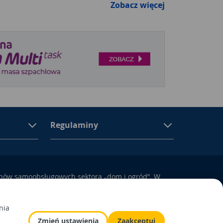
Zobacz więcej
Regulaminy
epów samoobsługowych sektora „dom i ogród”. W
ują się materiały budowlane, artykuły
yposażenie łazienek i kuchni, elektronarzędzia, a
odem i otoczeniem domu.
nia
Zmień ustawienia
Zaakceptuj