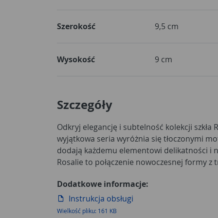
Szerokość
9,5 cm
Wysokość
9 cm
Szczegóły
Odkryj elegancję i subtelność kolekcji szkła
idealne na specjalne okazje i codzienne 
wyjątkowa seria wyróżnia się tłoczonymi m
wykonaniu i eleganckiemu designowi, kolekc
dodają każdemu elementowi delikatności i n
Rosalie to połączenie nowoczesnej formy z 
Dodatkowe informacje:
Instrukcja obsługi
Wielkość pliku: 161 KB