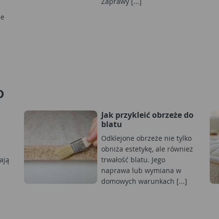
Zaprawy [...]
le
D
Jak przykleić obrzeże do
blatu
Odklejone obrzeże nie tylko
obniża estetykę, ale również
ają
trwałość blatu. Jego
naprawa lub wymiana w
domowych warunkach [...]