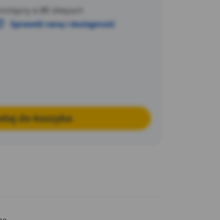
ojak.
ostępny w
31
sklepach
Sprawdź cenę i dostępność
daj do koszyka