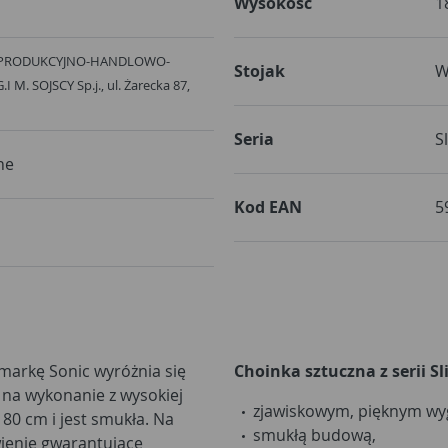
Wysokość
1
 PRODUKCYJNO-HANDLOWO-
Stojak
W
M. SOJSCY Sp.j., ul. Żarecka 87,
Seria
S
ne
Kod EAN
5
markę Sonic wyróżnia się
Choinka sztuczna z serii S
 na wykonanie z wysokiej
zjawiskowym, pięknym wy
80 cm i jest smukła. Na
smukłą budową,
wienie gwarantujące