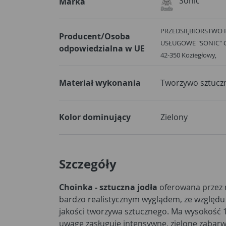
Sonic
Marka
PRZEDSIĘBIORSTWO
Producent/Osoba
USŁUGOWE "SONIC" G.I 
odpowiedzialna w UE
42-350 Koziegłowy,
Materiał wykonania
Tworzywo sztucz
Kolor dominujący
Zielony
Szczegóły
Choinka - sztuczna jodła
oferowana przez 
bardzo realistycznym wyglądem, ze względu
jakości tworzywa sztucznego. Ma wysokość 1
uwagę zasługuje intensywne, zielone zabar