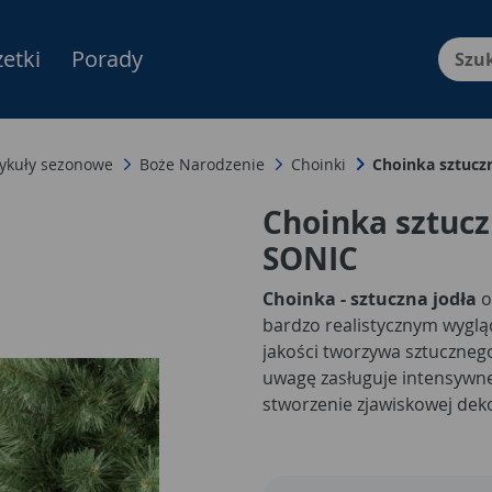
etki
Porady
Menu Produktów, nawigacja: E
tykuły sezonowe
Boże Narodzenie
Choinki
Choinka sztucz
Choinka sztucz
SONIC
Choinka - sztuczna jodła
o
bardzo realistycznym wyglą
jakości tworzywa sztuczneg
uwagę zasługuje intensywne
stworzenie zjawiskowej de
wnętrzu.
Choinki sztuczne
są
wymagają podlewania, można
długi czas. Ten model uważa