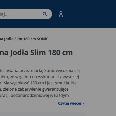
nter - przejdź do strony produktów. Spacja – otwórz/zamkni
na Jodła Slim 180 cm SONIC
na Jodła Slim 180 cm
ferowana przez markę Sonic wyróżnia się
dem, ze względu na wykonanie z wysokiej
o. Ma wysokość 180 cm i jest smukła. Na
, zielone zabarwienie gwarantujące
koracji bożonarodzeniowej w każdym
 doceniane za to, że nie gubią igieł, nie
Czytaj więcej
 cieszyć się ich pięknem przez bardzo
ny jest za jeden z najtrwalszych. Do choinki