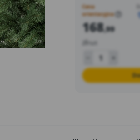
dołączony jest plastikowy st
Cena
D
orientacyjna
?
168
,99
zł
/szt
Do