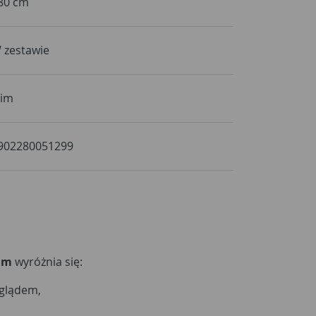
80 cm
 zestawie
lim
902280051299
lim
wyróżnia się:
glądem,