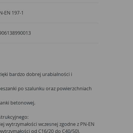
N-EN 197-1
906138990013
ęki bardzo dobrej urabialności i
eszanki po szalunku oraz powierzchniach
zanki betonowej.
trukcyjnego:
ej wytrzymałości wczesnej zgodne z PN-EN
ytrzymałości od C16/20 do C40/50),