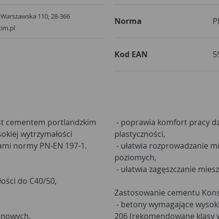
Norma
P
im.pl
Kod EAN
5
est cementem portlandzkim
- poprawia komfort pracy dzi
sokiej wytrzymałości
plastyczności,
iami normy PN-EN 197-1.
- ułatwia rozprowadzanie mi
poziomych,
- ułatwia zagęszczanie mies
łości do C40/50,
Zastosowanie cementu Kons
- betony wymagające wysoki
anowych.
206 (rekomendowane klasy w