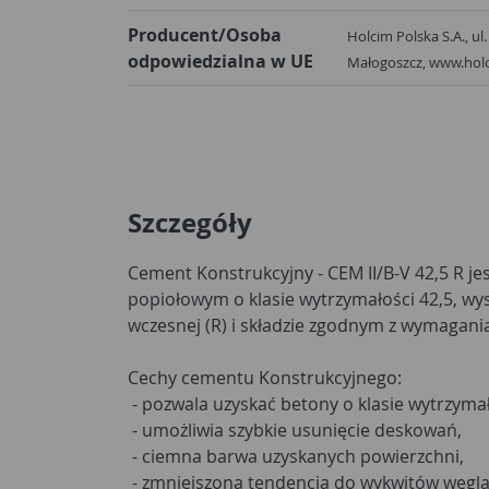
Producent/Osoba
Holcim Polska S.A., ul. Warszawska 110, 28-366
odpowiedzialna w UE
Małogoszcz, www.holc
Szczegóły
Cement Konstrukcyjny - CEM II/B-V 42,5 R j
popiołowym o klasie wytrzymałości 42,5, wy
wczesnej (R) i składzie zgodnym z wymagan
Cechy cementu Konstrukcyjnego:
- pozwala uzyskać betony o klasie wytrzyma
- umożliwia szybkie usunięcie deskowań,
- ciemna barwa uzyskanych powierzchni,
- zmniejszona tendencja do wykwitów węgl