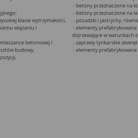
- betony przeznaczone na ko
yjnego:
- betony przeznaczone na 
sokiej klasie wytrzymałości,
- posadzki i jastrychy, równ
bkiemu wiązaniu i
- elementy prefabrykowane 
dojrzewające w warunkach o
 mieszance betonowej i
- zaprawy tynkarskie zewnęt
kosztów budowy,
- elementy prefabrykowane 
ozycji,