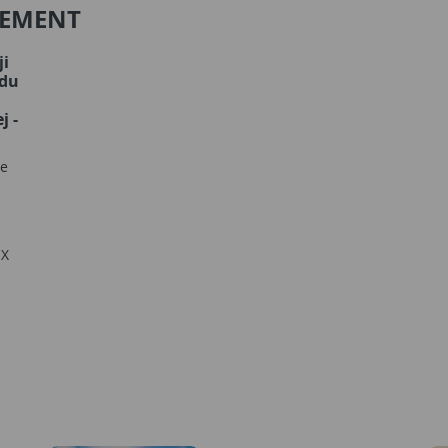
CEMENT
ji
du
j -
ie
iX