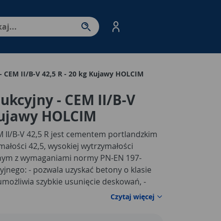
nter - przejdź do strony produktów. Spacja – otwórz/zamkni
 CEM II/B-V 42,5 R - 20 kg Kujawy HOLCIM
kcyjny - CEM II/B-V
 Kujawy HOLCIM
 II/B-V 42,5 R jest cementem portlandzkim
ałości 42,5, wysokiej wytrzymałości
odnym z wymaganiami normy PN-EN 197-
yjnego:
- pozwala uzyskać betony o klasie
umożliwia szybkie usunięcie deskowań,
-
owierzchni,
- zmniejszona tendencja do
Czytaj więcej
zyści z zastosowania cementu
ia uzyskanie trwałych betonów o wysokiej