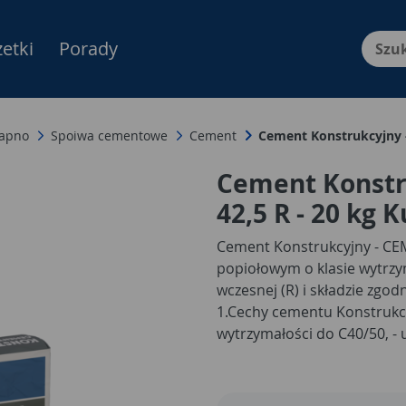
etki
Porady
Menu Produktów, nawigacja: E
apno
Spoiwa cementowe
Cement
Cement Konstrukcyjny -
Cement Konstru
42,5 R - 20 kg
Cement Konstrukcyjny - CEM
popiołowym o klasie wytrzym
wczesnej (R) i składzie zg
1.
Cechy cementu Konstrukc
wytrzymałości do C40/50,
- 
ciemna barwa uzyskanych p
wykwitów węglanowych.
Kor
Konstrukcyjnego:
- umożliw