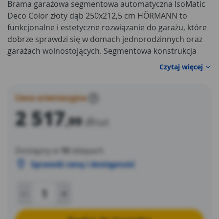
Brama garażowa segmentowa automatyczna IsoMatic
Deco Color złoty dąb 250x212,5 cm HÖRMANN to
funkcjonalne i estetyczne rozwiązanie do garażu, które
dobrze sprawdzi się w domach jednorodzinnych oraz
garażach wolnostojących. Segmentowa konstrukcja
umożliwia wygodne otwieranie bramy pionowo do
Czytaj więcej
góry, bez wysuwania skrzydła przed garaż. Dzięki temu
można lepiej wykorzystać przestrzeń na podjeździe i
bez problemu zaparkować samochód blisko bramy.
Cena orientacyjna
?
Okleina w kolorze złoty dąb nadaje produktowi ciepły,
2 517
,99
zł
naturalny wygląd, który dobrze komponuje się z
/szt
elewacjami w jasnych i klasycznych odcieniach,
drewnopodobną stolarką, drzwiami wejściowymi oraz
Dostępny w
10
sklepach
elementami wykończenia budynku.
Sprawdź cenę i dostępność