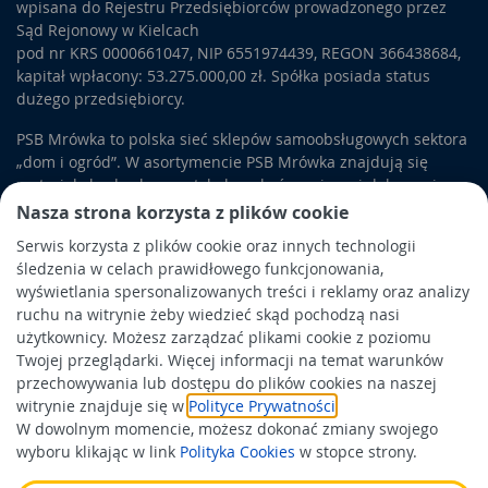
wpisana do Rejestru Przedsiębiorców prowadzonego przez
Sąd Rejonowy w Kielcach
pod nr KRS 0000661047, NIP 6551974439, REGON 366438684,
kapitał wpłacony: 53.275.000,00 zł. Spółka posiada status
dużego przedsiębiorcy.
PSB Mrówka to polska sieć sklepów samoobsługowych sektora
„dom i ogród”. W asortymencie PSB Mrówka znajdują się
materiały budowlane, artykuły wykończeniowe i dekoracyjne,
wyposażenie łazienek i kuchni, elektronarzędzia, a także
Nasza strona korzysta z plików cookie
artykuły związane z ogrodem i otoczeniem domu.
Serwis korzysta z plików cookie oraz innych technologii
śledzenia w celach prawidłowego funkcjonowania,
Obowiązek informacyjny
wyświetlania spersonalizowanych treści i reklamy oraz analizy
Polityka prywatności
ruchu na witrynie żeby wiedzieć skąd pochodzą nasi
użytkownicy. Możesz zarządzać plikami cookie z poziomu
Polityka Cookies
Twojej przeglądarki. Więcej informacji na temat warunków
Odbiór zużytego sprzętu
przechowywania lub dostępu do plików cookies na naszej
witrynie znajduje się w
Polityce Prywatności
.
W dowolnym momencie, możesz dokonać zmiany swojego
Wspierają nas:
wyboru klikając w link
Polityka Cookies
w stopce strony.