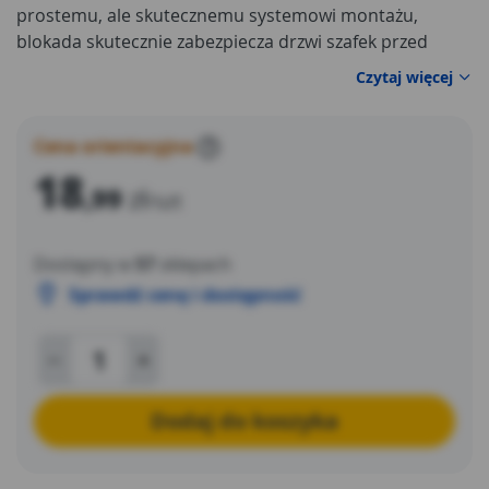
prostemu, ale skutecznemu systemowi montażu,
blokada skutecznie zabezpiecza drzwi szafek przed
przypadkowym otwarciem przez dzieci, co zapobiega
Czytaj więcej
dostępowi do niebezpiecznych przedmiotów, takich jak
chemikalia czy ostre narzędzia.
Cena orientacyjna
?
18
,99
zł
/szt
Dostępny w
57
sklepach
Sprawdź cenę i dostępność
Dodaj do koszyka