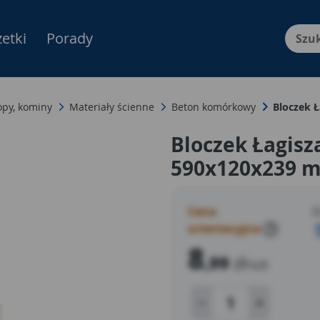
etki
Porady
Menu Produktów, nawigacja: E
ropy, kominy
Materiały ścienne
Beton komórkowy
Bloczek 
Bloczek Łagisza
590x120x239 
Cena
D
orientacyjna
?
8
,99
zł
/szt