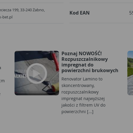
ieciecza 199, 33-240 Żabno,
Kod EAN
5
-bet.pl
Poznaj NOWOŚĆ!
Rozpuszczalnikowy
impregnat do
a
powierzchni brukowych
Renovator Lamino to
 cm
skoncentrowany,
rozpuszczalnikowy
e
impregnat najwyższej
jakości z filtrem UV do
powierzchni [...]