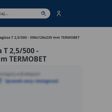
nter - przejdź do strony produktów. Spacja – otwórz/zamkni
Łagisza T 2,5/500 - 590x120x239 mm TERMOBET
 T 2,5/500 -
mm TERMOBET
ostępny w
2
sklepach
Sprawdź cenę i dostępność