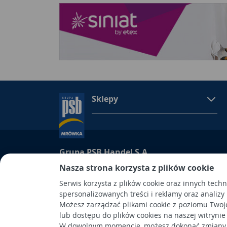
Sklepy
Grupa PSB Handel S.A.
Nasza strona korzysta z plików cookie
Grupa PSB Handel S.A., siedziba: Wełecz 142, 28-
wpisana do Rejestru Przedsiębiorców prowadzon
Serwis korzysta z plików cookie oraz innych tech
Kielcach
spersonalizowanych treści i reklamy oraz analizy
pod nr KRS 0000661047, NIP 6551974439, REGON
Możesz zarządzać plikami cookie z poziomu Twoj
kapitał wpłacony: 53.275.000,00 zł. Spółka posiad
lub dostępu do plików cookies na naszej witrynie
W dowolnym momencie, możesz dokonać zmiany s