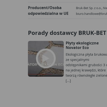
Producent/Osoba
Bruk-Bet Sp. z o.o., N
odpowiedzialna w UE
biuro.handlowe@bruk
Porady dostawcy BRUK-BET
Płyty ekologiczne
Novator Eco
Ekologiczna płyta brukow
ze specjalnymi
odstępnikami grubości 3
na jednej krawędzi, które
tworzą równoległe zielon
[...]