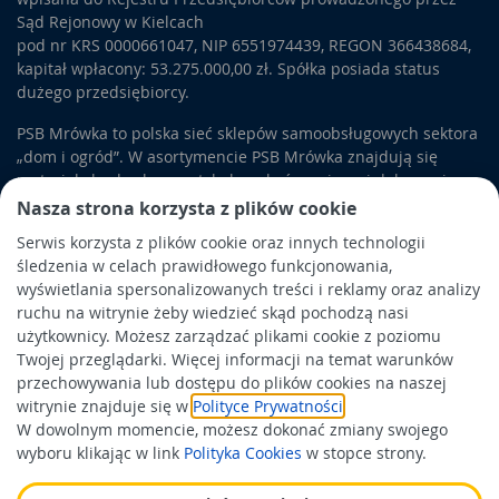
Sąd Rejonowy w Kielcach
pod nr KRS 0000661047, NIP 6551974439, REGON 366438684,
kapitał wpłacony: 53.275.000,00 zł. Spółka posiada status
dużego przedsiębiorcy.
PSB Mrówka to polska sieć sklepów samoobsługowych sektora
„dom i ogród”. W asortymencie PSB Mrówka znajdują się
materiały budowlane, artykuły wykończeniowe i dekoracyjne,
wyposażenie łazienek i kuchni, elektronarzędzia, a także
Nasza strona korzysta z plików cookie
artykuły związane z ogrodem i otoczeniem domu.
Serwis korzysta z plików cookie oraz innych technologii
śledzenia w celach prawidłowego funkcjonowania,
Obowiązek informacyjny
wyświetlania spersonalizowanych treści i reklamy oraz analizy
Polityka prywatności
ruchu na witrynie żeby wiedzieć skąd pochodzą nasi
użytkownicy. Możesz zarządzać plikami cookie z poziomu
Polityka Cookies
Twojej przeglądarki. Więcej informacji na temat warunków
Odbiór zużytego sprzętu
przechowywania lub dostępu do plików cookies na naszej
witrynie znajduje się w
Polityce Prywatności
.
W dowolnym momencie, możesz dokonać zmiany swojego
Wspierają nas:
wyboru klikając w link
Polityka Cookies
w stopce strony.