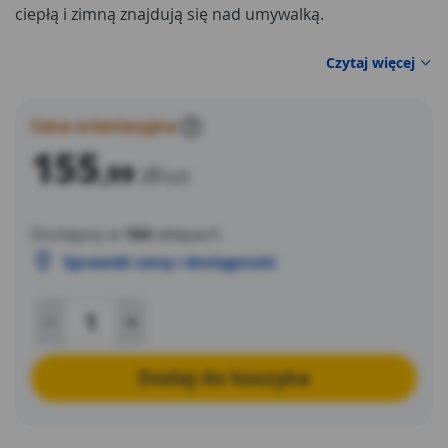
ciepłą i zimną znajdują się nad umywalką.
Czytaj więcej
Cena orientacyjna
?
155
,99
zł
/szt
Dostępny w
164
sklepach
Sprawdź cenę i dostępność
Dodaj do koszyka