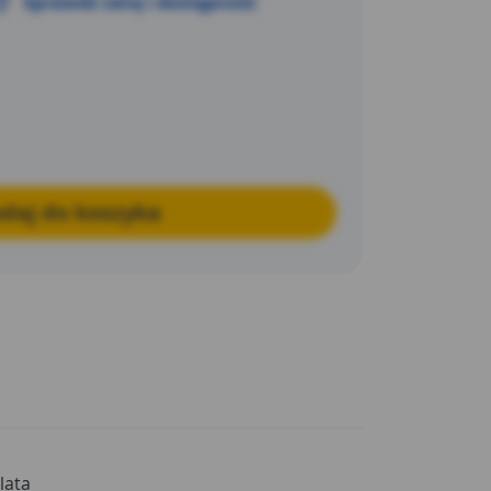
Sprawdź cenę i dostępność
daj do koszyka
 lata