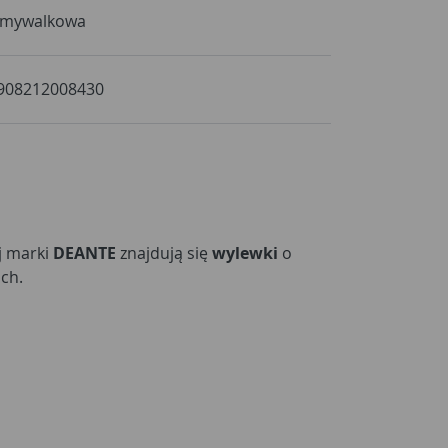
mywalkowa
908212008430
j marki
DEANTE
znajdują się
wylewki
o
ch.