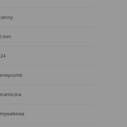
cienny
0 mm
24
oneycomb
eramiczna
mywalkowa