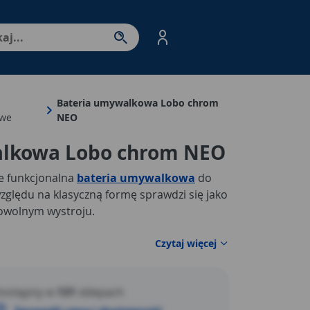
nter - przejdź do strony produktów. Spacja – otwórz/zamkni
Bateria umywalkowa Lobo chrom
we
NEO
alkowa Lobo chrom NEO
e funkcjonalna
bateria umywalkowa
do
ględu na klasyczną formę sprawdzi się jako
dowolnym wystroju.
Czytaj więcej
ostępny w
131
sklepach