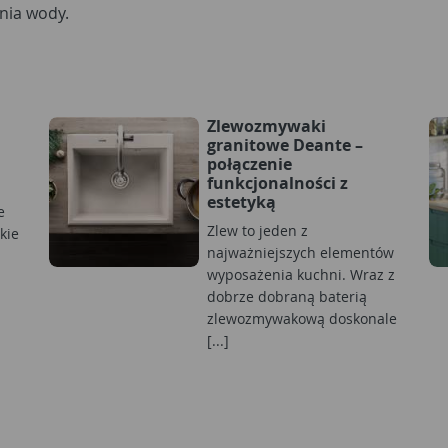
nia wody.
Zlewozmywaki
granitowe Deante –
połączenie
funkcjonalności z
estetyką
e
Zlew to jeden z
kie
najważniejszych elementów
wyposażenia kuchni. Wraz z
dobrze dobraną baterią
zlewozmywakową doskonale
[...]