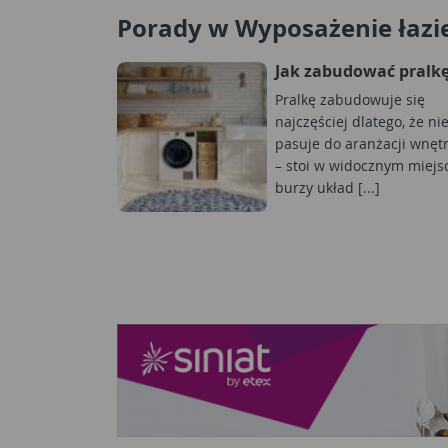
Porady w Wyposażenie łazi
Jak zabudować pralk
Pralkę zabudowuje się
najczęściej dlatego, że ni
pasuje do aranżacji wnęt
– stoi w widocznym miejs
burzy układ [...]