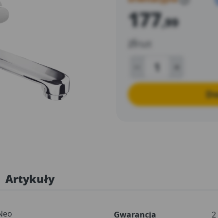
177
,99
zł
/szt
Do
Artykuły
Neo
Gwarancja
2