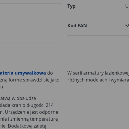
Typ
U
Kod EAN
5
ateria umywalkowa
do
W serii armatury łazienkowe
zną formę sprawdzi się jako
różnych modelach i wymiara
u.
 łatwą w obsłudze
siada kran o długości 214
m. Urządzenie jest odporne
enie i zmienną temperaturę
nie. Dodatkową zaletą