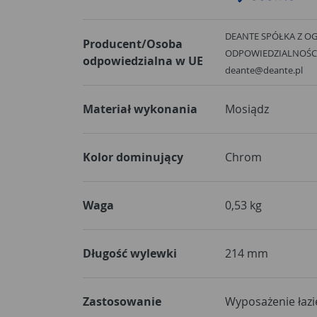
DEANTE SPÓŁKA Z O
Producent/Osoba
ODPOWIEDZIALNOŚCIĄ, 
odpowiedzialna w UE
deante@deante.pl
Materiał wykonania
Mosiądz
Kolor dominujący
Chrom
Waga
0,53 kg
Długość wylewki
214 mm
Zastosowanie
Wyposażenie łazi