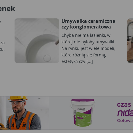
enek
ę
Umywalka ceramiczna
czy konglomeratowa
Chyba nie ma łazienki, w
e
której nie byłoby umywalki.
rza
Na rynku jest wiele modeli,
cu,
które różnią się formą,
estetyką czy [...]