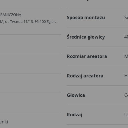
GRANICZONĄ
Sposób montażu
Ś
ul. Twarda 11/13, 95-100 Zgierz,
Średnica głowicy
4
Rozmiar areatora
M
Rodzaj areatora
H
Głowica
C
Rodzaj
U
enki