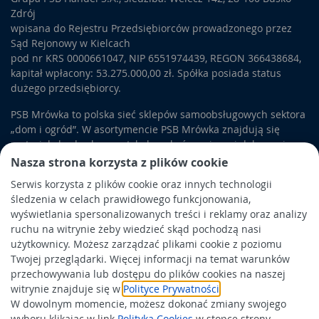
Zdrój
wpisana do Rejestru Przedsiębiorców prowadzonego przez
Sąd Rejonowy w Kielcach
pod nr KRS 0000661047, NIP 6551974439, REGON 366438684,
kapitał wpłacony: 53.275.000,00 zł. Spółka posiada status
dużego przedsiębiorcy.
PSB Mrówka to polska sieć sklepów samoobsługowych sektora
„dom i ogród”. W asortymencie PSB Mrówka znajdują się
materiały budowlane, artykuły wykończeniowe i dekoracyjne,
wyposażenie łazienek i kuchni, elektronarzędzia, a także
Nasza strona korzysta z plików cookie
artykuły związane z ogrodem i otoczeniem domu.
Serwis korzysta z plików cookie oraz innych technologii
śledzenia w celach prawidłowego funkcjonowania,
Obowiązek informacyjny
wyświetlania spersonalizowanych treści i reklamy oraz analizy
Polityka prywatności
ruchu na witrynie żeby wiedzieć skąd pochodzą nasi
użytkownicy. Możesz zarządzać plikami cookie z poziomu
Polityka Cookies
Twojej przeglądarki. Więcej informacji na temat warunków
Odbiór zużytego sprzętu
przechowywania lub dostępu do plików cookies na naszej
witrynie znajduje się w
Polityce Prywatności
.
W dowolnym momencie, możesz dokonać zmiany swojego
Wspierają nas:
wyboru klikając w link
Polityka Cookies
w stopce strony.