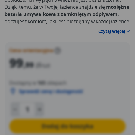
Dzięki temu, że w Twojej łazience znajdzie się
mosiężna
bateria umywalkowa z zamkniętym odpływem,
odczujesz komfort, jaki jest niezbędny w każdej łazience.
Mycie rąk stanie się od razu dużo bardziej przyjemne.
Czytaj więcej
Cena orientacyjna
?
99
,99
zł
/szt
Dostępny w
165
sklepach
Sprawdź cenę i dostępność
Dodaj do koszyka