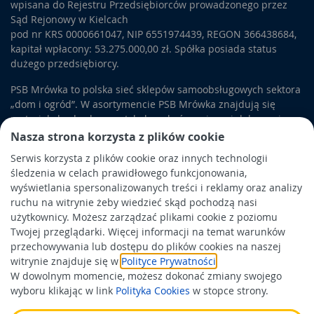
wpisana do Rejestru Przedsiębiorców prowadzonego przez
Sąd Rejonowy w Kielcach
pod nr KRS 0000661047, NIP 6551974439, REGON 366438684,
kapitał wpłacony: 53.275.000,00 zł. Spółka posiada status
dużego przedsiębiorcy.
PSB Mrówka to polska sieć sklepów samoobsługowych sektora
„dom i ogród”. W asortymencie PSB Mrówka znajdują się
materiały budowlane, artykuły wykończeniowe i dekoracyjne,
wyposażenie łazienek i kuchni, elektronarzędzia, a także
Nasza strona korzysta z plików cookie
artykuły związane z ogrodem i otoczeniem domu.
Serwis korzysta z plików cookie oraz innych technologii
śledzenia w celach prawidłowego funkcjonowania,
Obowiązek informacyjny
wyświetlania spersonalizowanych treści i reklamy oraz analizy
Polityka prywatności
ruchu na witrynie żeby wiedzieć skąd pochodzą nasi
użytkownicy. Możesz zarządzać plikami cookie z poziomu
Polityka Cookies
Twojej przeglądarki. Więcej informacji na temat warunków
Odbiór zużytego sprzętu
przechowywania lub dostępu do plików cookies na naszej
witrynie znajduje się w
Polityce Prywatności
.
W dowolnym momencie, możesz dokonać zmiany swojego
Wspierają nas:
wyboru klikając w link
Polityka Cookies
w stopce strony.