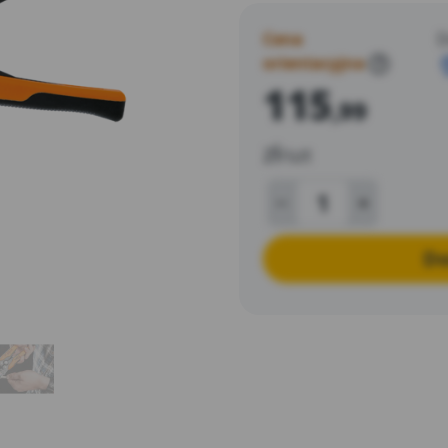
TÜV i 25-letnią gwarancją 
profesjonalistów.
Cena
D
orientacyjna
?
115
,99
zł
/szt
Do