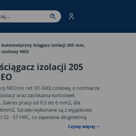
nter - przejdź do strony produktów. Spacja – otwórz/zamkni
Automatyczny ściągacz izolacji 205 mm,
czołowy NEO
ciągacz izolacji 205
NEO
ji NEO (nr ref. 01-500) czołowy, o rozmiarze
izolacji oraz zaciskania końcówek
 Zakres pracy od 0.5 do 6 mm2, dla
 6mm2. Szczęki wykonane są z wyjątkowo
ci 52 - 57 HRC, co zapewnia długoletnią
wumateriałowy, ergonomiczny uchwyt
Czytaj więcej
ość narzędzia potwierdzona certyfikatem