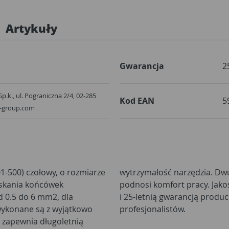
Artykuły
Gwarancja
2
Sp.k., ul. Pograniczna 2/4, 02-285
Kod EAN
5
x-group.com
01-500) czołowy, o rozmiarze
wy, ergonomiczny uchwyt
ciskania końcówek
na certyfikatem TÜV
d 0.5 do 6 mm2, dla
 spełnia oczekiwania
wykonane są z wyjątkowo
profesjonalistów.
o zapewnia długoletnią