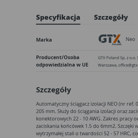
Specyfikacja
Szczegóły
Neo
Marka
Producent/Osoba
GTX Poland Sp. z o.o. 
odpowiedzialna w UE
Warszawa, office@gt
Szczegóły
Automatyczny ściągacz izolacji NEO (nr ref. 
wytrzymałość narzędzia. Dwumateriało
205 mm. Służy do ściągania izolacji oraz za
podnosi komfort pracy. Jakość narzędzia potwierdzo
konektorowych 22 - 10 AWG. Zakres pracy o
i 25-letnią gwarancją producenta. Marka NEO
zaciskania końcówek 1.5 do 6mm2. Szczęki 
wytrzymałej stali o twardości 52 - 57 HRC, c