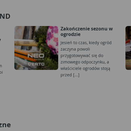
AND
Zakończenie sezonu w
ogrodzie
y
Jesień to czas, kiedy ogród
zaczyna powoli
przygotowywać się do
zimowego odpoczynku, a
m
właściciele ogrodów stoją
bi
przed [...]
zne