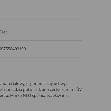
5 lat
907558403190