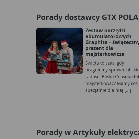
Porady dostawcy GTX POL
Zestaw narzędzi
akumulatorowych
Graphite – świąteczn
prezent dla
majsterkowicza
Święta to czas, gdy
pragniemy sprawić bliski
radość. Bliska Ci osoba lu
majsterkować? Mamy coś
specjalnie dla niej [...]
Porady w Artykuły elektryc