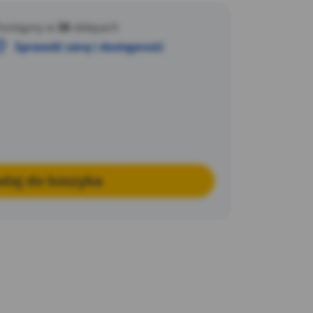
producenta. Marka NEO spełnia oczekiwania
ostępny w
38
sklepach
Sprawdź cenę i dostępność
daj do koszyka