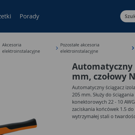
etki
Porady
Menu Produktów, nawigacja: E
Akcesoria
Pozostałe akcesoria
elektroinstalacyjne
elektroinstalacyjne
Automatyczny ś
mm, czołowy 
Automatyczny ściągacz izolac
205 mm. Służy do ściągania 
konektorowych 22 - 10 AWG.
zaciskania końcówek 1.5 do
wytrzymałej stali o twardoś
wytrzymałość narzędzia. D
podnosi komfort pracy. Jak