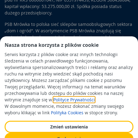
kapitał wpłacony: 53.275.000,00 zł. Spółka posiada status
dużego przedsiębiorcy.
PSB Mrówka to polska sieć sklepów samoobsługowych sektora
„dom i ogród”. W asortymencie PSB Mrówka znajdują się
materiały budowlane, artykuły wykończeniowe i dekoracyjne,
wyposażenie łazienek i kuchni, elektronarzędzia, a także
Nasza strona korzysta z plików cookie
artykuły związane z ogrodem i otoczeniem domu.
Serwis korzysta z plików cookie oraz innych technologii
śledzenia w celach prawidłowego funkcjonowania,
Obowiązek informacyjny
wyświetlania spersonalizowanych treści i reklamy oraz analizy
Polityka prywatności
ruchu na witrynie żeby wiedzieć skąd pochodzą nasi
użytkownicy. Możesz zarządzać plikami cookie z poziomu
Polityka Cookies
Twojej przeglądarki. Więcej informacji na temat warunków
Odbiór zużytego sprzętu
przechowywania lub dostępu do plików cookies na naszej
witrynie znajduje się w
Polityce Prywatności
.
W dowolnym momencie, możesz dokonać zmiany swojego
Wspierają nas:
wyboru klikając w link
Polityka Cookies
w stopce strony.
Zmień ustawienia