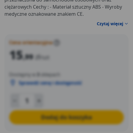
ciężarowych Cechy : - Materiał sztuczny ABS - Wyroby
medyczne oznakowane znakiem CE.
Czytaj więcej
Cena orientacyjna
?
15
,99
zł
/szt
Dostępny w
3
sklepach
Sprawdź cenę i dostępność
Dodaj do koszyka