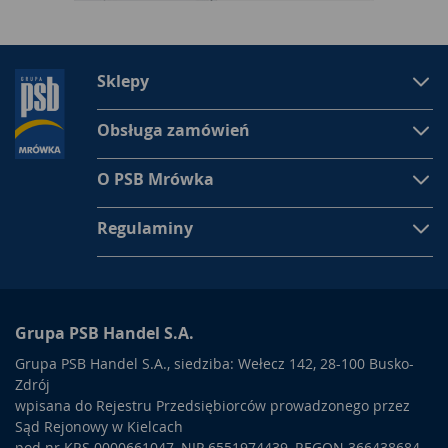
Sklepy
Obsługa zamówień
O PSB Mrówka
Regulaminy
Grupa PSB Handel S.A.
Grupa PSB Handel S.A., siedziba: Wełecz 142, 28-100 Busko-
Zdrój
wpisana do Rejestru Przedsiębiorców prowadzonego przez
Sąd Rejonowy w Kielcach
pod nr KRS 0000661047, NIP 6551974439, REGON 366438684,