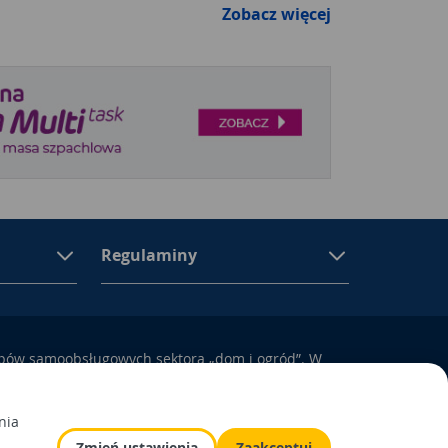
Zobacz więcej
Regulaminy
epów samoobsługowych sektora „dom i ogród”. W
ują się materiały budowlane, artykuły
yposażenie łazienek i kuchni, elektronarzędzia, a
odem i otoczeniem domu.
nia
Zmień ustawienia
Zaakceptuj