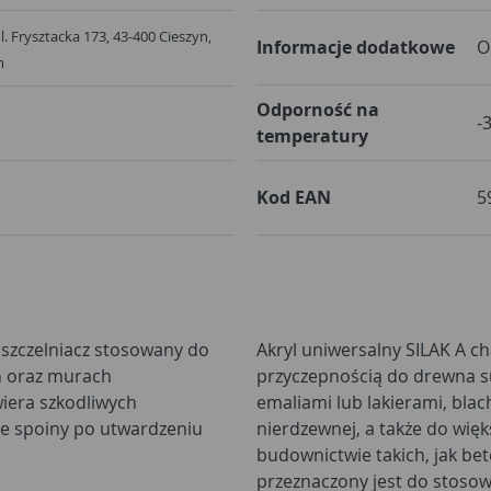
ul. Frysztacka 173, 43-400 Cieszyn,
Informacje dodatkowe
O
m
Odporność na
-
temperatury
Kod EAN
5
uszczelniacz stosowany do
Akryl uniwersalny SILAK A c
ch oraz murach
przyczepnością do drewna 
iera szkodliwych
emaliami lub lakierami, blac
ne spoiny po utwardzeniu
nierdzewnej, a także do wię
budownictwie takich, jak beto
przeznaczony jest do stosow