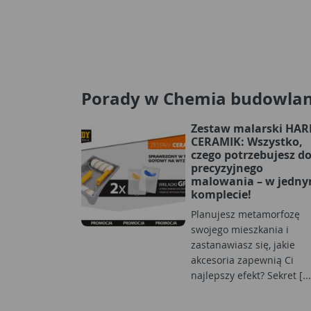
Porady w Chemia budowla
Zestaw malarski HA
CERAMIK: Wszystko,
czego potrzebujesz d
precyzyjnego
malowania – w jedn
komplecie!
Planujesz metamorfozę
swojego mieszkania i
zastanawiasz się, jakie
akcesoria zapewnią Ci
najlepszy efekt? Sekret [...