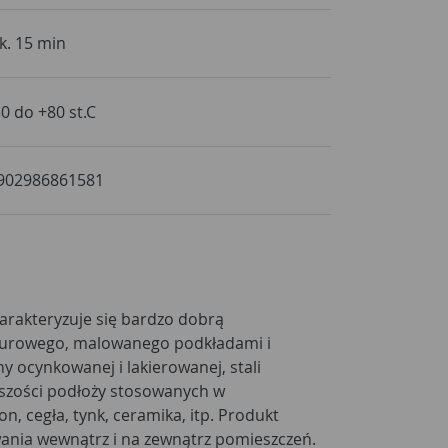
k. 15 min
30 do +80 st.C
902986861581
harakteryzuje się bardzo dobrą
surowego, malowanego podkładami i
hy ocynkowanej i lakierowanej, stali
kszości podłoży stosowanych w
n, cegła, tynk, ceramika, itp. Produkt
ania wewnątrz i na zewnątrz pomieszczeń.