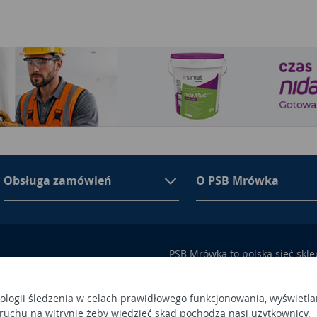
Obsługa zamówień
O PSB Mrówka
PSB Mrówka to polska sieć skl
asortymencie PSB Mrówka znajd
100 Busko-Zdrój
wykończeniowe i dekoracyjne, w
ego przez Sąd Rejonowy w
także artykuły związane z ogr
nologii śledzenia w celach prawidłowego funkcjonowania, wyświetla
 ruchu na witrynie żeby wiedzieć skąd pochodzą nasi użytkownicy.