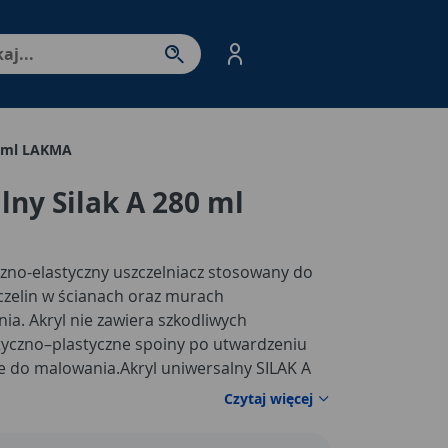
nter - przejdź do strony produktów. Spacja – otwórz/zamkni
0 ml LAKMA
lny Silak A 280 ml
czno-elastyczny uszczelniacz stosowany do
zczelin w ścianach oraz murach
a. Akryl nie zawiera szkodliwych
styczno–plastyczne spoiny po utwardzeniu
e do malowania.
Akryl uniwersalny SILAK A
dobrą przyczepnością do drewna surowego,
Czytaj więcej
aliami lub lakierami, blachy ocynkowanej i
nej, a także do większości podłoży