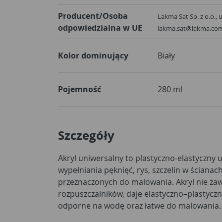
Producent/Osoba
Lakma Sat Sp. z o.o., 
odpowiedzialna w UE
lakma.sat@lakma.co
Kolor dominujący
Biały
Pojemność
280 ml
Szczegóły
Akryl uniwersalny to plastyczno-elastyczny 
wypełniania pęknięć, rys, szczelin w ściana
przeznaczonych do malowania. Akryl nie zaw
rozpuszczalników, daje elastyczno–plastycz
odporne na wodę oraz łatwe do malowania.