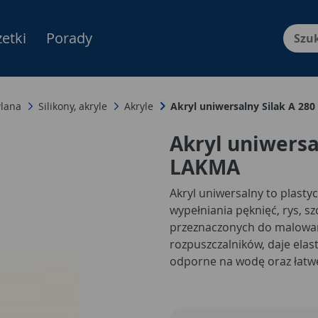
etki
Porady
Menu Produktów, nawigacja: E
lana
Silikony, akryle
Akryle
Akryl uniwersalny Silak A 28
Akryl uniwersa
LAKMA
Akryl uniwersalny to plasty
wypełniania pęknięć, rys, s
przeznaczonych do malowani
rozpuszczalników, daje ela
odporne na wodę oraz łatw
charakteryzuje się bardzo 
malowanego podkładami i em
lakierowanej, stali nierdzew