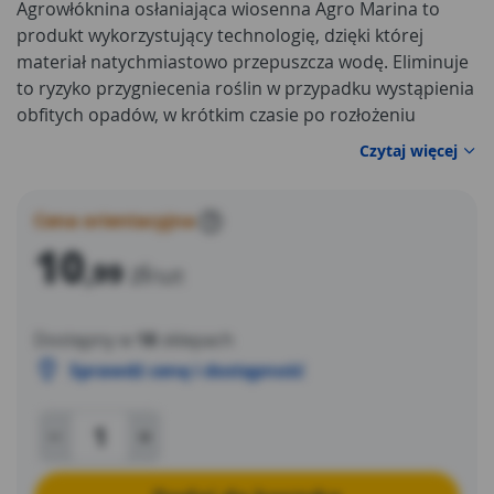
Agrowłóknina osłaniająca wiosenna Agro Marina to
produkt wykorzystujący technologię, dzięki której
materiał natychmiastowo przepuszcza wodę. Eliminuje
to ryzyko przygniecenia roślin w przypadku wystąpienia
obfitych opadów, w krótkim czasie po rozłożeniu
materiału. Poprzez zwiększenie wilgotności pod okrywą
Czytaj więcej
i jednoczesne zapobieganie utracie wody glebowej
Agrowłóknina skutecznie rozwiązuje problem
niedoboru wody w gruncie, tworząc optymalne warunki
Cena orientacyjna
?
dla wegetacji roślin. Produkt doskonale chroni przed
10
,99
zł
przymrozkami, nadmiernym słońcem, porywistym
/szt
wiatrem, gradobiciem i owadami. Agrowłóknina Agro
Marina posiada grube i wytrzymałe włókna i
Dostępny w
18
sklepach
wzmocniony brzeg. Na materiale widnieje znak
Sprawdź cenę i dostępność
zastrzeżony. Jest odporny na działanie promieni UV.