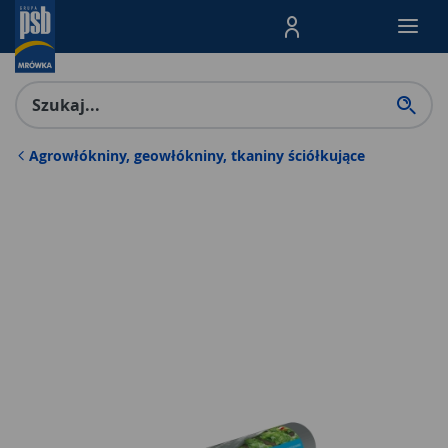
Menu Produktów, nawigacja: E
Agrowłókniny, geowłókniny, tkaniny ściółkujące