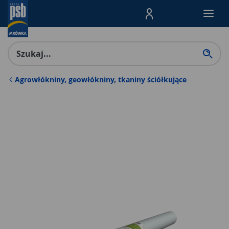
Menu Produktów, nawigacja: E
Agrowłókniny, geowłókniny, tkaniny ściółkujące