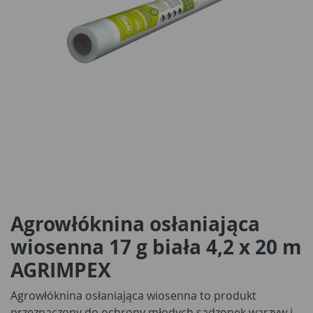
Agrowłóknina osłaniająca
wiosenna 17 g biała 4,2 x 20 m
AGRIMPEX
Agrowłóknina osłaniająca wiosenna to produkt
przeznaczony do ochrony młodych sadzonek warzyw i