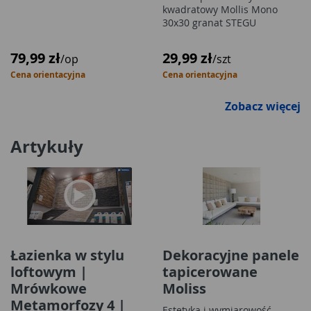
kwadratowy Mollis Mono
30x30 granat STEGU
79,99 zł
29,99 zł
/op
/szt
Cena orientacyjna
Cena orientacyjna
Zobacz więcej
Artykuły
Łazienka w stylu
Dekoracyjne panele
loftowym |
tapicerowane
Mrówkowe
Moliss
Metamorfozy 4 |
Estetyka i wymiarowość