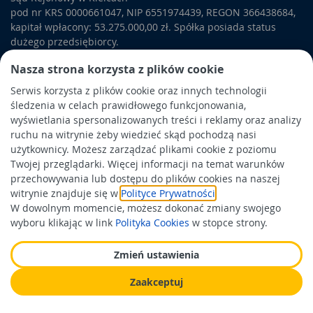
pod nr KRS 0000661047, NIP 6551974439, REGON 366438684,
kapitał wpłacony: 53.275.000,00 zł. Spółka posiada status
dużego przedsiębiorcy.
PSB Mrówka to polska sieć sklepów samoobsługowych sektora
Nasza strona korzysta z plików cookie
„dom i ogród”. W asortymencie PSB Mrówka znajdują się
Serwis korzysta z plików cookie oraz innych technologii
materiały budowlane, artykuły wykończeniowe i dekoracyjne,
śledzenia w celach prawidłowego funkcjonowania,
wyposażenie łazienek i kuchni, elektronarzędzia, a także
wyświetlania spersonalizowanych treści i reklamy oraz analizy
artykuły związane z ogrodem i otoczeniem domu.
ruchu na witrynie żeby wiedzieć skąd pochodzą nasi
użytkownicy. Możesz zarządzać plikami cookie z poziomu
Obowiązek informacyjny
Twojej przeglądarki. Więcej informacji na temat warunków
Polityka prywatności
przechowywania lub dostępu do plików cookies na naszej
witrynie znajduje się w
Polityce Prywatności
.
Polityka Cookies
W dowolnym momencie, możesz dokonać zmiany swojego
Odbiór zużytego sprzętu
wyboru klikając w link
Polityka Cookies
w stopce strony.
Zmień ustawienia
Wspierają nas:
Zaakceptuj