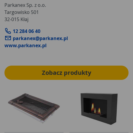
Parkanex Sp. z o.o.
Targowisko 501
32-015 Kłaj
12 284 06 40
parkanex@parkanex.pl
www.parkanex.pl
Zobacz produkty