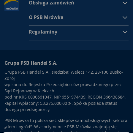
Obsługa zamówień
O PSB Mrówka
Regulaminy
Grupa PSB Handel S.A.
Grupa PSB Handel S.A., siedziba: Wełecz 142, 28-100 Busko-
Zdrój
wpisana do Rejestru Przedsiębiorców prowadzonego przez
Sąd Rejonowy w Kielcach
pod nr KRS 0000661047, NIP 6551974439, REGON 366438684,
kapitał wpłacony: 53.275.000,00 zł. Spółka posiada status
dużego przedsiębiorcy.
PSB Mrówka to polska sieć sklepów samoobsługowych sektora
„dom i ogród”. W asortymencie PSB Mrówka znajdują się
materiały budowlane, artykuły wykończeniowe i dekoracyjne,