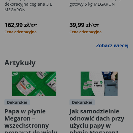
dekoracyjna ceglana 3 L
gotowy 5 kg MEGARON
MEGARON
162,99 zł
39,99 zł
/szt
/szt
Cena orientacyjna
Cena orientacyjna
Zobacz więcej
Artykuły
Dekarskie
Dekarskie
Papa w płynie
Jak samodzielnie
Megaron –
odnowić dach przy
wszechstronny
użyciu papy w
preparat do wielu
płynie Megaron?