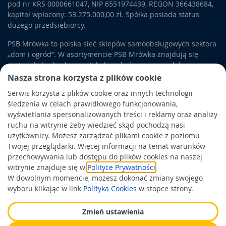
pod nr KRS 0000661047, NIP 6551974439, REGON 366438684,
kapitał wpłacony: 53.275.000,00 zł. Spółka posiada status
dużego przedsiębiorcy.
PSB Mrówka to polska sieć sklepów samoobsługowych sektora
„dom i ogród”. W asortymencie PSB Mrówka znajdują się
materiały budowlane, artykuły wykończeniowe i dekoracyjne,
wyposażenie łazienek i kuchni, elektronarzędzia, a także
Nasza strona korzysta z plików cookie
artykuły związane z ogrodem i otoczeniem domu.
Serwis korzysta z plików cookie oraz innych technologii
śledzenia w celach prawidłowego funkcjonowania,
Obowiązek informacyjny
wyświetlania spersonalizowanych treści i reklamy oraz analizy
Polityka prywatności
ruchu na witrynie żeby wiedzieć skąd pochodzą nasi
użytkownicy. Możesz zarządzać plikami cookie z poziomu
Polityka Cookies
Twojej przeglądarki. Więcej informacji na temat warunków
Odbiór zużytego sprzętu
przechowywania lub dostępu do plików cookies na naszej
witrynie znajduje się w
Polityce Prywatności
.
W dowolnym momencie, możesz dokonać zmiany swojego
Wspierają nas:
wyboru klikając w link
Polityka Cookies
w stopce strony.
Zmień ustawienia