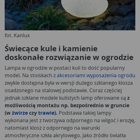
fot. Kanlux
Świecące kule i kamienie
doskonałe rozwiązanie w ogrodzie
Lampa w ogrodzie w postaci kuli to dość popularny
model. Na stoiskach
z akcesoriami wyposażenia ogrodu
zwykle dostępna była w wersji dużego szklanego klosza
osadzonego na stalowej podstawie. Coraz częściej
jednak szklane modele kulistych lamp oferowane są
z
możliwością montażu np. bezpośrednio w gruncie
(w
żwirze
czy
trawie
).
Podstawa takiej lampy
wykonana jest z tworzywa odpornego na wilgoć i erozję,
natomiast klosz z odpornego na warunki
atmosferyczne szkła akrylowego. Jako źródło światła