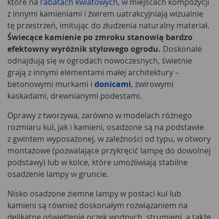
które na
rabatach kwiatowych
, w miejscach kompozycji
z innymi kamieniami i żwirem uatrakcyjniają wizualnie
tę przestrzeń, imitując do złudzenia naturalny materiał.
Świecące kamienie po zmroku stanowią bardzo
efektowny wyróżnik stylowego ogrodu.
Doskonale
odnajdują się w ogrodach nowoczesnych, świetnie
grają z innymi elementami małej architektury –
betonowymi murkami i
donicami
, żwirowymi
kaskadami, drewnianymi podestami.
Oprawy z tworzywa, zarówno w modelach różnego
rozmiaru kul, jak i kamieni, osadzone są na podstawie
z gwintem wyposażonej, w zależności od typu, w otwory
montażowe (pozwalające przykręcić lampę do dowolnej
podstawy) lub w kolce, które umożliwiają stabilne
osadzenie lampy w gruncie.
Nisko osadzone ziemne lampy w postaci kul lub
kamieni są również doskonałym rozwiązaniem na
delikatne oświetlenie oczek wodnych, strumieni, a także