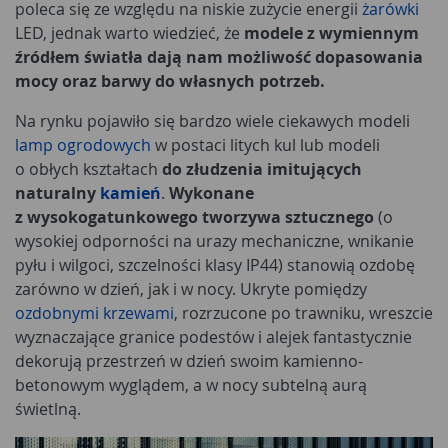
poleca się ze względu na niskie zużycie energii
żarówki
LED, jednak warto wiedzieć, że
modele z wymiennym
źródłem światła dają nam możliwość dopasowania
mocy oraz barwy do własnych potrzeb.
Na rynku pojawiło się bardzo wiele ciekawych modeli
lamp ogrodowych
w postaci litych kul lub modeli
o obłych kształtach
do złudzenia imitujących
naturalny
kamień
.
Wykonane
z wysokogatunkowego tworzywa sztucznego
(o
wysokiej odporności na urazy mechaniczne, wnikanie
pyłu i wilgoci, szczelności klasy IP44) stanowią ozdobę
zarówno w dzień, jak i w nocy. Ukryte pomiędzy
ozdobnymi krzewami
, rozrzucone po trawniku, wreszcie
wyznaczające granice podestów i alejek fantastycznie
dekorują przestrzeń w dzień swoim kamienno-
betonowym wyglądem, a w nocy subtelną aurą
świetlną.