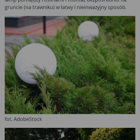
gruncie (na trawniku) w łatwy i nieinwazyjny sposób.
fot. AdobeStock