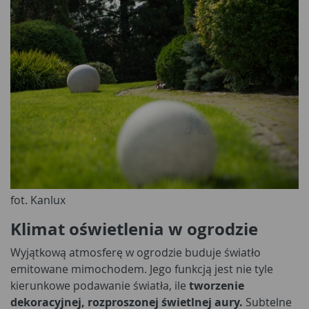
fot. Kanlux
Klimat oświetlenia w ogrodzie
Wyjątkową atmosferę w ogrodzie buduje światło
emitowane mimochodem. Jego funkcją jest nie tyle
kierunkowe podawanie światła, ile
tworzenie
dekoracyjnej, rozproszonej świetlnej aury.
Subtelne