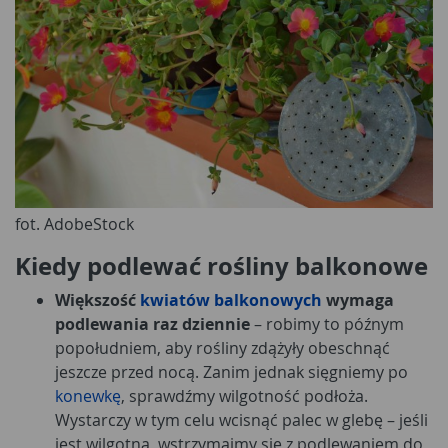
fot. AdobeStock
Kiedy podlewać rośliny balkonowe
Większość
kwiatów balkonowych
wymaga
podlewania raz dziennie
– robimy to późnym
popołudniem, aby rośliny zdążyły obeschnąć
jeszcze przed nocą. Zanim jednak sięgniemy po
konewkę
, sprawdźmy wilgotność podłoża.
Wystarczy w tym celu wcisnąć palec w glebę – jeśli
jest wilgotna, wstrzymajmy się z podlewaniem do